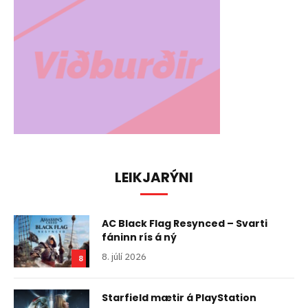
LEIKJARÝNI
AC Black Flag Resynced – Svarti
fáninn rís á ný
8. júlí 2026
8
Starfield mætir á PlayStation