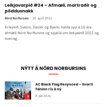
Leikjavarpið #24 – Afmæli, martraðir og
pöddusnakk
Nörd Norðursins
25. apríl 2021
Þríeykið, Sveinn, Daníel og Bjarki, halda upp á 10 ára
afmæli Nörd Norðursins og spjalla um leikjaárið 2011 og
hvernig…
NÝTT Á NÖRD NORÐURSINS
AC Black Flag Resynced – Svarti
fáninn rís á ný
8. júlí 2026
8