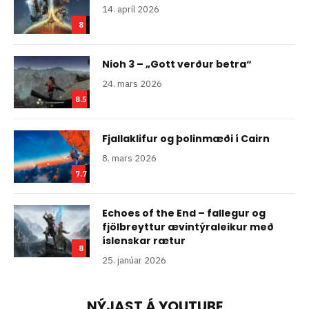
14. apríl 2026
8
Nioh 3 – „Gott verður betra“
24. mars 2026
8.5
Fjallaklifur og þolinmæði í Cairn
8. mars 2026
7.7
Echoes of the End – fallegur og
fjölbreyttur ævintýraleikur með
íslenskar rætur
8
25. janúar 2026
NÝJAST Á YOUTUBE