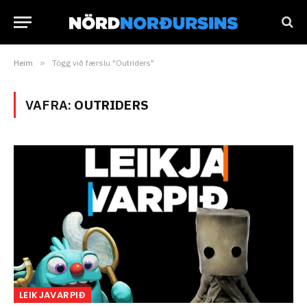
Heim
»
Tögg við færslu "Outriders"
VAFRA:
OUTRIDERS
LEIKJAVARPIÐ