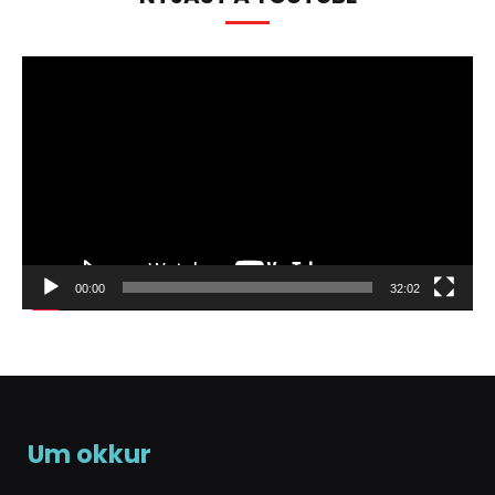
Myndbandsspilari
00:00
32:02
Um okkur