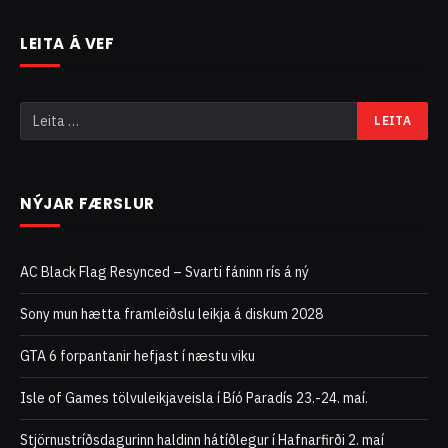
LEITA Á VEF
NÝJAR FÆRSLUR
AC Black Flag Resynced – Svarti fáninn rís á ný
Sony mun hætta framleiðslu leikja á diskum 2028
GTA 6 forpantanir hefjast í næstu viku
Isle of Games tölvuleikjaveisla í Bíó Paradís 23.-24. maí.
Stjörnustríðsdagurinn haldinn hátíðlegur í Hafnarfirði 2. maí