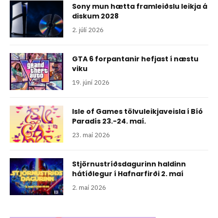
Sony mun hætta framleiðslu leikja á
diskum 2028
2. júlí 2026
GTA 6 forpantanir hefjast í næstu
viku
19. júní 2026
Isle of Games tölvuleikjaveisla í Bíó
Paradís 23.-24. maí.
23. maí 2026
Stjörnustríðsdagurinn haldinn
hátíðlegur í Hafnarfirði 2. maí
2. maí 2026