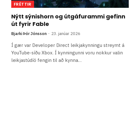
FRÉTTIR
Nýtt sýnishorn og útgáfurammi gefinn
út fyrir Fable
Bjarki Þór Jónsson
23. janúar 2026
Í gær var Developer Direct leikjakynningu streymt á
YouTube-síðu Xbox. Í kynningunni voru nokkur valin
leikjastúdíó fengin til að kynna…