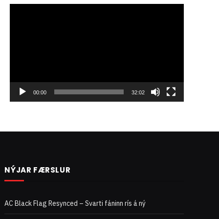
Myndbandsspilari
00:00
32:02
NÝJAR FÆRSLUR
AC Black Flag Resynced – Svarti fáninn rís á ný