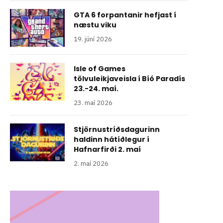
GTA 6 forpantanir hefjast í
næstu viku
19. júní 2026
Isle of Games
tölvuleikjaveisla í Bíó Paradís
23.-24. maí.
23. maí 2026
Stjörnustríðsdagurinn
haldinn hátíðlegur í
Hafnarfirði 2. maí
2. maí 2026