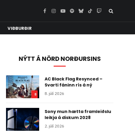
Facebook
Instagram
YouTube
Spotify
Bluesky
TikTok
Twitch
VIÐBURÐIR
NÝTT Á NÖRD NORÐURSINS
AC Black Flag Resynced –
Svarti fáninn rís á ný
8. júlí 2026
8
Sony mun hætta framleiðslu
leikja á diskum 2028
2. júlí 2026