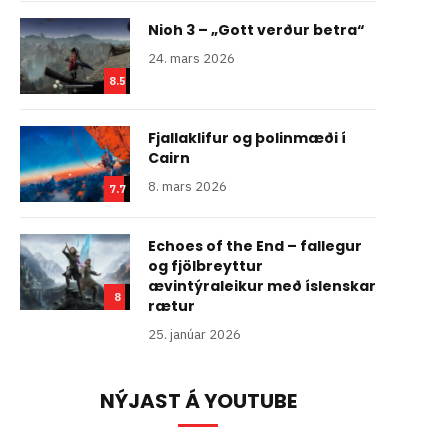
Nioh 3 – „Gott verður betra“
24. mars 2026
8.5
Fjallaklifur og þolinmæði í
Cairn
8. mars 2026
7.7
Echoes of the End – fallegur
og fjölbreyttur
ævintýraleikur með íslenskar
8
rætur
25. janúar 2026
NÝJAST Á YOUTUBE