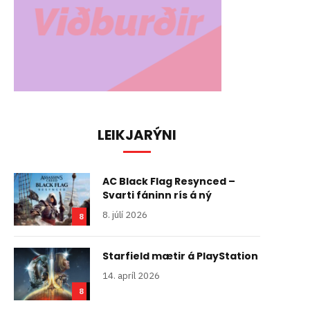
LEIKJARÝNI
AC Black Flag Resynced –
Svarti fáninn rís á ný
8. júlí 2026
8
Starfield mætir á PlayStation
14. apríl 2026
8