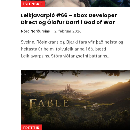
ÍSLENSKT
Leikjavarpið #66 – Xbox Developer
Direct og Ólafur Darri í God of War
Nörd Norðursins
2. febrúar 2026
Sveinn, Rósinkrans og Bjarki fara yfir það helsta og
heitasta úr heimi tölvuleikjanna í 66. þætti
Leikjavarpsins. Stóra viðfangsefni þáttarins…
FRÉTTIR