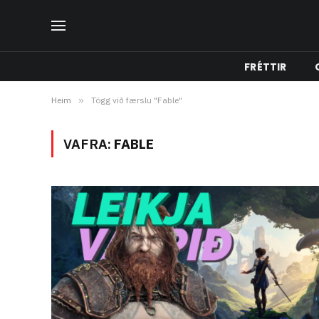
FRÉTTIR
Heim
»
Tögg við færslu "Fable"
VAFRA:
FABLE